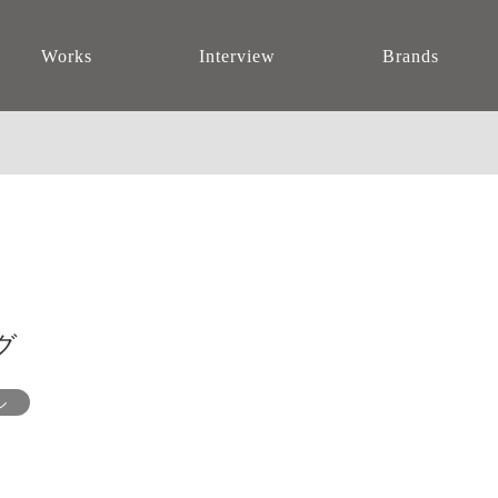
Works
Interview
Brands
グ
ル